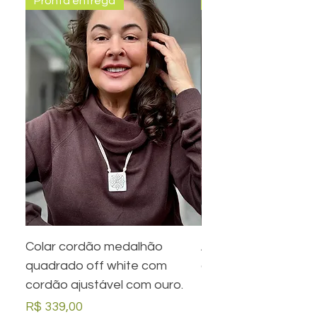
Pronta entrega
Pronta entrega
Colar cordão medalhão
Anel preto retangula
quadrado off white com
com desenho em ou
cordão ajustável com ouro.
Preço
R$ 279,00
Preço
R$ 339,00