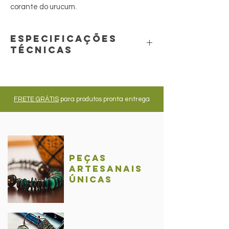
corante do urucum.
especificações
técnicas
A peça apresenta, geralmente, manchas
resultantes do tingimento natural da
matéria prima, osso bovino.
FRETE GRÁTIS
para produtos pronta entrega
Peças
Artesanais
únicas