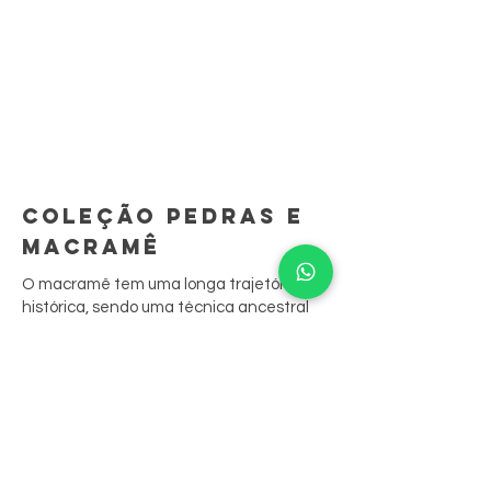
COLEÇÃO PEDRAS E
MACRAMÊ
O macramê tem uma longa trajetória
histórica, sendo uma técnica ancestral
que demanda longo aprendizado.
São peças feitas à mão, ponto por ponto.
A sua junção às biojoias resgata
tradições culturais, contando sua história
através das peças.