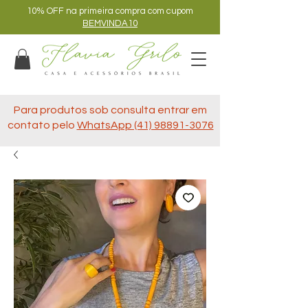
10% OFF na primeira compra com cupom
BEMVINDA10
Para produtos sob consulta entrar em
contato pelo
WhatsApp (41) 98891-3076