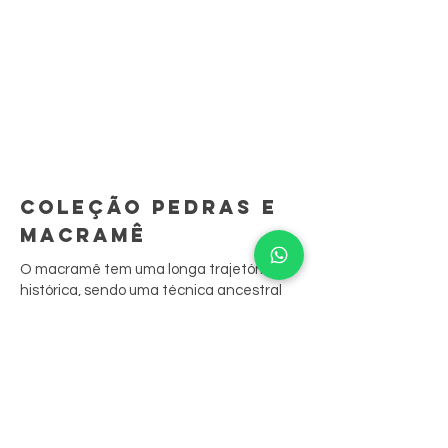
COLEÇÃO PEDRAS E
MACRAMÊ
O macramê tem uma longa trajetória
histórica, sendo uma técnica ancestral
que demanda longo aprendizado.
São peças feitas à mão, ponto por ponto.
A sua junção às biojoias resgata
tradições culturais, contando sua história
através das peças.