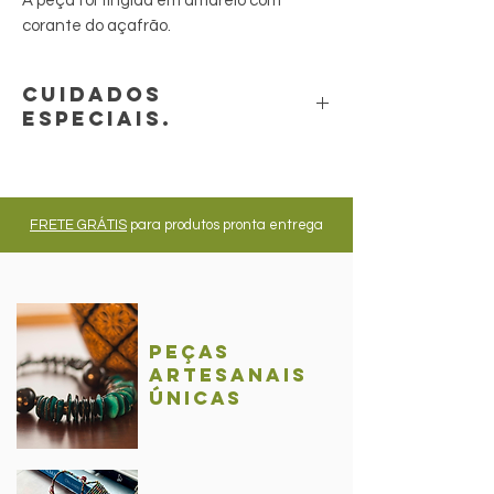
A peça foi tingida em amarelo com
corante do açafrão.
Cuidados
especiais.
A peça aceita contato com água, mas não
aceita contato com produtos químicos.
FRETE GRÁTIS
para produtos pronta entrega
Peças
Artesanais
únicas