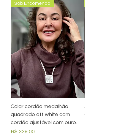
Sob Encomenda
Pronta entrega
Colar cordão medalhão
Anel preto retangula
quadrado off white com
com desenho em ou
cordão ajustável com ouro.
Preço
R$ 279,00
Preço
R$ 339,00