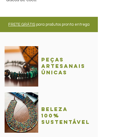
FRETE GRÁTIS
para produtos pronta entrega
Peças
Artesanais
únicas
BelezA
100%
sustentável