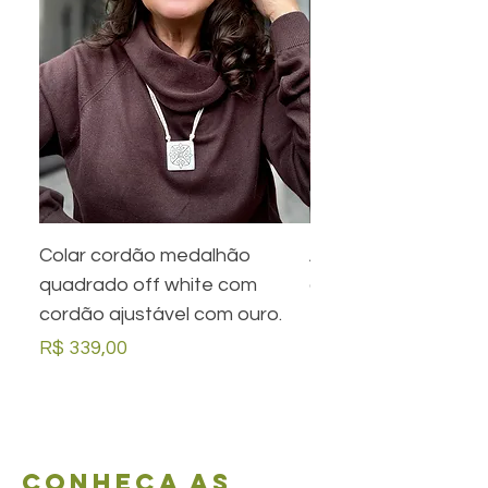
Colar cordão medalhão
Anel preto retangula
quadrado off white com
com desenho em ou
cordão ajustável com ouro.
Preço
R$ 279,00
Preço
R$ 339,00
Conheça as