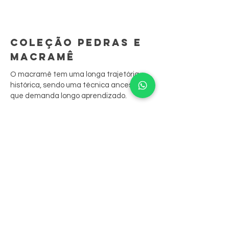
COLEÇÃO PEDRAS E
MACRAMÊ
O macramê tem uma longa trajetória
histórica, sendo uma técnica ancestral
que demanda longo aprendizado.
São peças feitas à mão, ponto por ponto.
A sua junção às biojoias resgata
tradições culturais, contando sua história
através das peças.
Nossas peças aliam o bordado aos
cristais, que são costurados nele,
resultando em belos anéis, colares e
brincos.