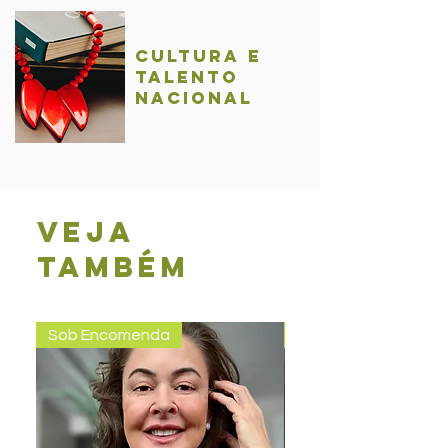
Cultura e
talentO
nacional
Veja
também
Sob Encomenda
Pronta entrega