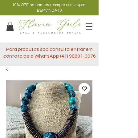
10% OFF na primeira compra com cupom
BEMVINDA10
Para produtos sob consulta entrar em
contato pelo
WhatsApp (41) 98891-3076