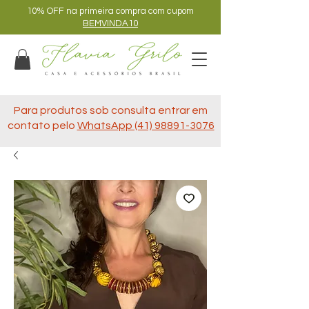
10% OFF na primeira compra com cupom
BEMVINDA10
Para produtos sob consulta entrar em
contato pelo
WhatsApp (41) 98891-3076