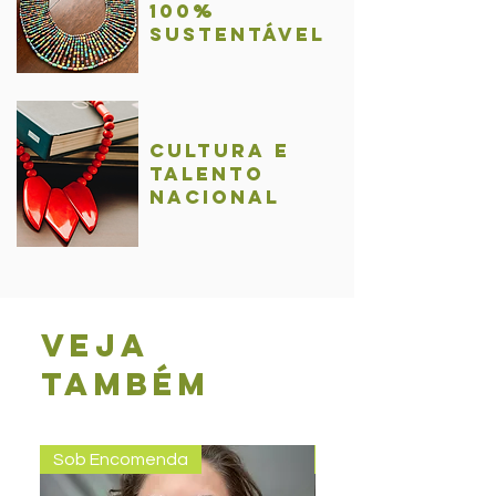
100%
sustentável
Cultura e
talentO
nacional
Veja
também
Sob Encomenda
Pronta entrega