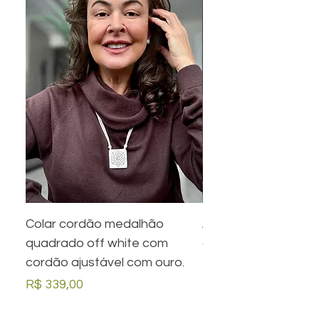
Colar cordão medalhão
Anel preto retangula
quadrado off white com
com desenho em ou
cordão ajustável com ouro.
Preço
R$ 279,00
Preço
R$ 339,00