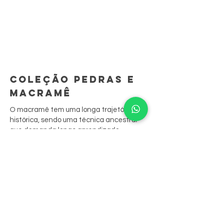
COLEÇÃO PEDRAS E
MACRAMÊ
O macramê tem uma longa trajetória
histórica, sendo uma técnica ancestral
que demanda longo aprendizado.
São peças feitas à mão, ponto por ponto.
A sua junção às biojoias resgata
tradições culturais, contando sua história
através das peças.
Nossas peças aliam o bordado aos