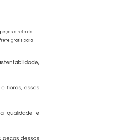
peças direto da 
rete grátis para  
entabilidade, 
 fibras, essas 
 qualidade e 
s peças dessas 