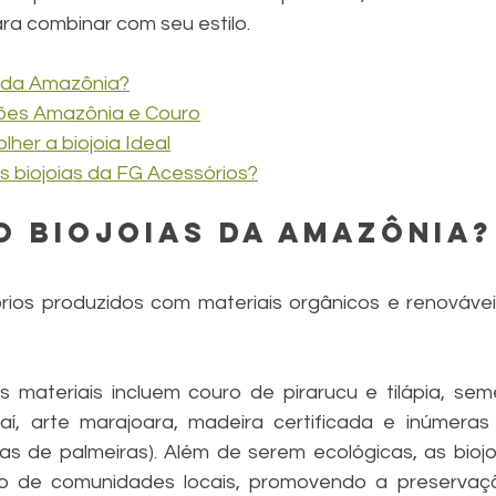
ara combinar com seu estilo.
s da Amazônia?
ões Amazônia e Couro
her a biojoia Ideal
s biojoias da FG Acessórios?
o biojoias da Amazônia?
rios produzidos com materiais orgânicos e renováveis
materiais incluem couro de pirarucu e tilápia, semen
çaí, arte marajoara, madeira certificada e inúmeras f
as de palmeiras). Além de serem ecológicas, as biojoi
ho de comunidades locais, promovendo a preservaçã