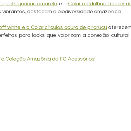
r quatro jarinas amarelo
 e o 
Colar medalhão tricolor d
s vibrantes, destacam a biodiversidade amazônica.
ff white e o Colar círculos couro de pirarucu
 oferecem
erfeitas para looks que valorizam a conexão cultural 
ra a Coleção Amazônia da FG Acessórios!