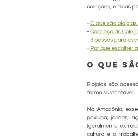
coleções, e dicas p
- 
O que são biojoia
- 
Conheça as Coleç
- 
3 passos para escol
- 
Por que escolher a
O que sã
Biojoias são acessó
forma sustentável.
Na Amazônia, esses 
paxiúba, jarinas, a
(geralmente extraíd
cultura e o trabal