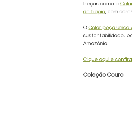
Peças como o 
Cola
de tilápia
, com core
O 
Colar peça única o
sustentabilidade, p
Amazônia.
Clique aqui e confi
Coleção Couro