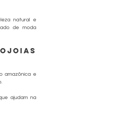
eza natural e 
cado de moda 
joias 
o amazônica e 
.
que ajudam na 