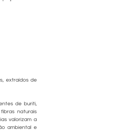
, extraídos de 
tes de buriti, 
ibras naturais 
as valorizam a 
o ambiental e 