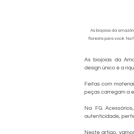
As biojoias da amazôn
floresta para você. Na f
As biojoias da Ama
design único e a riq
Feitas com materiai
peças carregam a es
Na FG Acessórios,
autenticidade, perf
Neste artigo, vamos