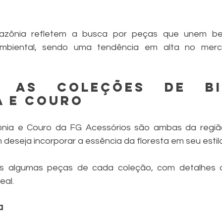
azônia refletem a busca por peças que unem bel
 ambiental, sendo uma tendência em alta no mer
 as Coleções de bio
a e Couro
nia e Couro da FG Acessórios são ambas da regiã
deseja incorporar a essência da floresta em seu estilo
s algumas peças de cada coleção, com detalhes 
eal.
a