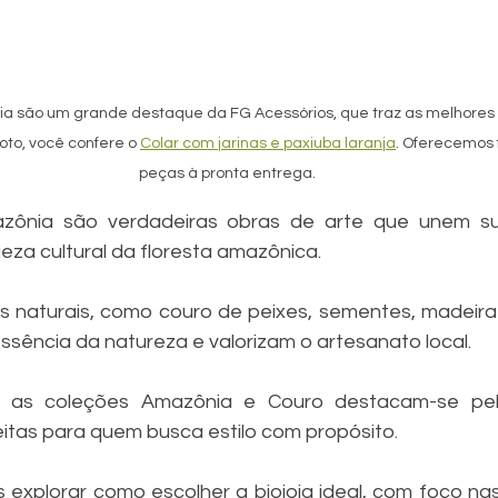
ia são um grande destaque da FG Acessórios, que traz as melhores 
oto, você confere o 
Colar com jarinas e paxiuba laranja
. Oferecemos f
peças à pronta entrega.
zônia são verdadeiras obras de arte que unem sust
ueza cultural da floresta amazônica.
s naturais, como couro de peixes, sementes, madeira e
sência da natureza e valorizam o artesanato local.
 as coleções Amazônia e Couro destacam-se pela
eitas para quem busca estilo com propósito.
 explorar como escolher a biojoia ideal, com foco na