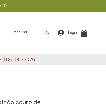
A10
Login
41) 98891-3076
lhão couro de