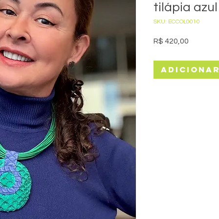
tilápia azul
SKU: ECCOL0010
Preço
R$ 420,00
Adiciona