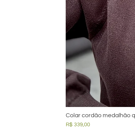
Colar cordão medalhão q
Preço
R$ 339,00