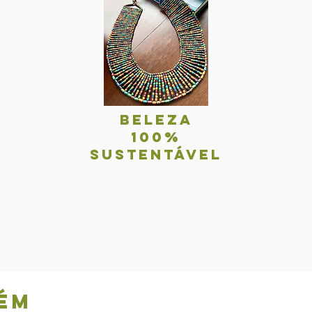
BelezA
100%
sustentável
ém