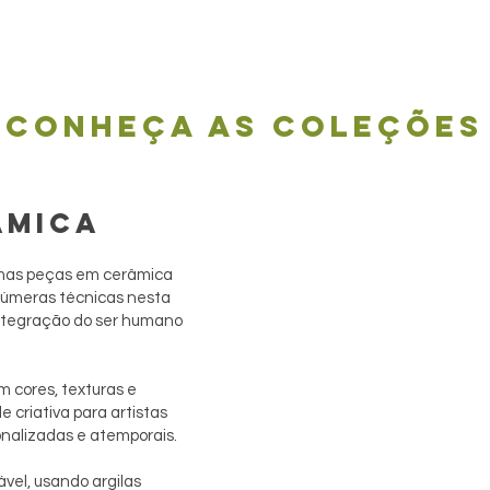
Conheça as coleções
ÂMICA
simas peças em cerâmica
 inúmeras técnicas nesta
integração do ser humano
m cores, texturas e
 criativa para artistas
onalizadas e atemporais.
vel, usando argilas