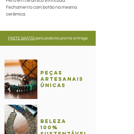
Feito em cerâmica vitrificada.
Fechamento com botão na mesma
cerâmica.
FRETE GRÁTIS
para produtos pronta entrega
Peças
Artesanais
únicas
BelezA
100%
sustentável