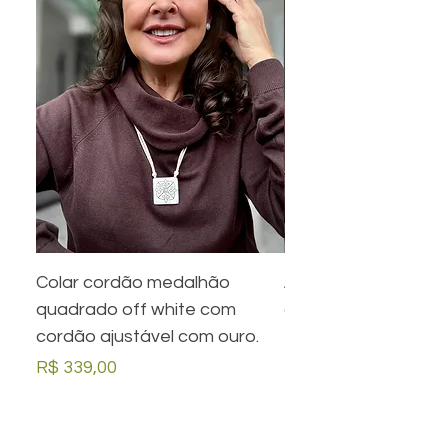
Colar cordão medalhão
Anel preto retangula
quadrado off white com
com desenho em ou
cordão ajustável com ouro.
Preço
R$ 279,00
Preço
R$ 339,00