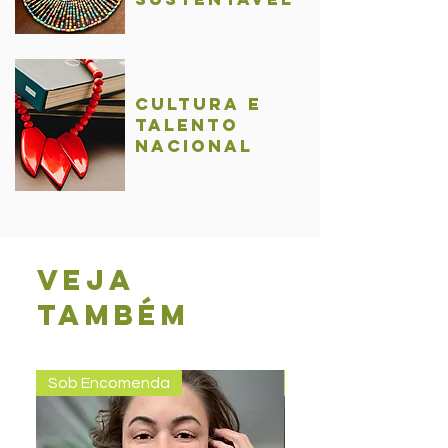
Cultura e
talentO
nacional
Veja
também
Sob Encomenda
Pronta entrega