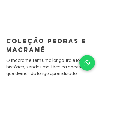
COLEÇÃO PEDRAS E
MACRAMÊ
O macramê tem uma longa trajetória
histórica, sendo uma técnica ancestral
que demanda longo aprendizado.
São peças feitas à mão, ponto por ponto.
A sua junção às biojoias resgata
tradições culturais, contando sua história
através das peças.
Nossas peças aliam o bordado aos
cristais, que são costurados nele,
resultando em belos anéis, colares e