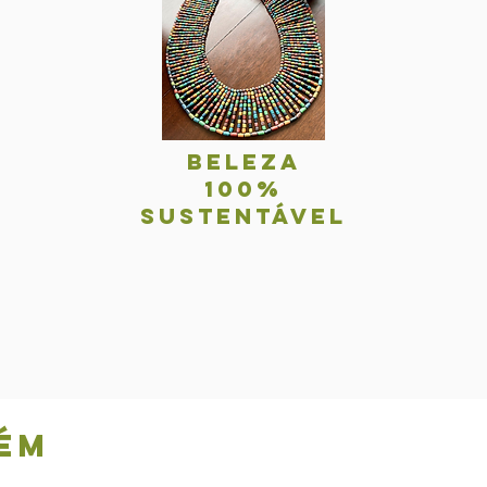
BelezA
100%
sustentável
ém