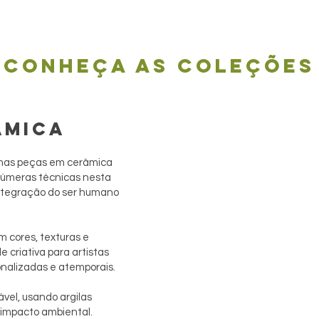
Conheça as coleções
ÂMICA
simas peças em cerâmica
 inúmeras técnicas nesta
integração do ser humano
m cores, texturas e
 criativa para artistas
onalizadas e atemporais.
vel, usando argilas
 impacto ambiental.