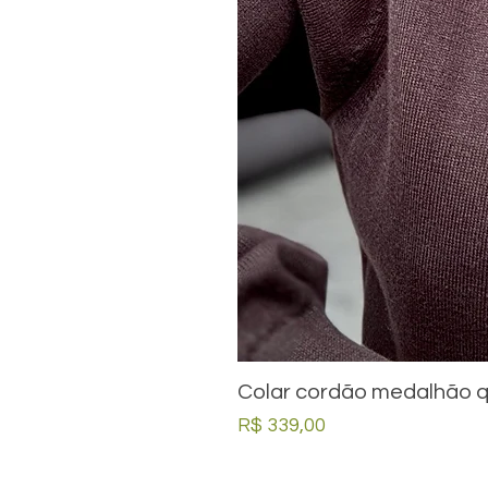
Colar cordão medalhão q
Preço
R$ 339,00