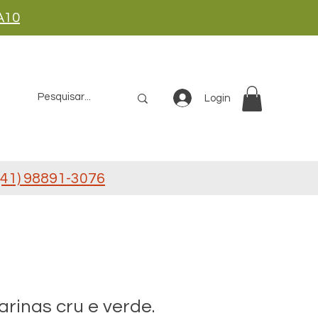
A10
Login
41) 98891-3076
jarinas cru e verde.