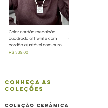
Colar cordão medalhão
Anel preto retangula
quadrado off white com
com desenho em ou
cordão ajustável com ouro.
Preço
R$ 279,00
Preço
R$ 339,00
Conheça as
coleções
COLEÇÃO CERÂMICA