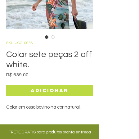
SKU: JCOL0038
Colar sete peças 2 off
white.
Preço
R$ 639,00
Adicionar
Colar em osso bovino na cor natural.
FRETE GRÁTIS
para produtos pronta entrega