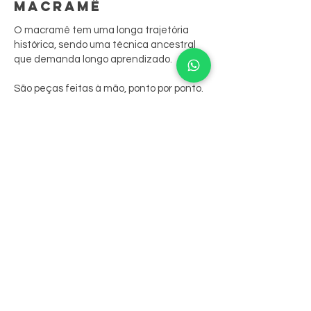
MACRAMÊ
O macramê tem uma longa trajetória
histórica, sendo uma técnica ancestral
que demanda longo aprendizado.
São peças feitas à mão, ponto por ponto.
A sua junção às biojoias resgata
tradições culturais, contando sua história
através das peças.
Nossas peças aliam o bordado aos
cristais, que são costurados nele,
resultando em belos anéis, colares e
brincos.
Além da beleza estrutural cristalina de
cada uma das pedras, essa coleção inclui
propriedade energética que traz gostoso
toque místico a ela.