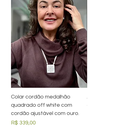
Colar cordão medalhão
Anel preto retangula
quadrado off white com
com desenho em ou
cordão ajustável com ouro.
Preço
R$ 279,00
Preço
R$ 339,00