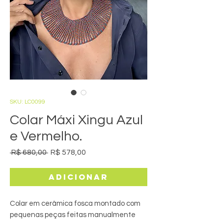
SKU: LC0099
Colar Máxi Xingu Azul
e Vermelho.
Preço
Preço
 R$ 680,00 
R$ 578,00
normal
promocional
Adicionar
Colar em cerâmica fosca montado com
pequenas peças feitas manualmente