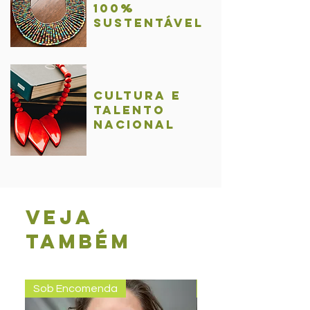
100%
sustentável
Cultura e
talentO
nacional
Veja
também
Sob Encomenda
Pronta entrega