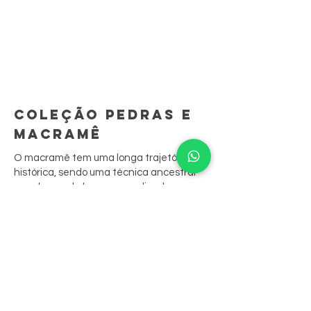
COLEÇÃO PEDRAS E
MACRAMÊ
O macramê tem uma longa trajetória
histórica, sendo uma técnica ancestral
que demanda longo aprendizado.
São peças feitas à mão, ponto por ponto.
A sua junção às biojoias resgata
tradições culturais, contando sua história
através das peças.
Nossas peças aliam o bordado aos