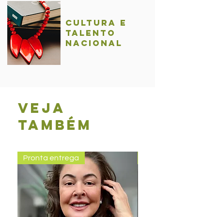
Cultura e
talentO
nacional
Veja
também
Pronta entrega
Pronta entrega