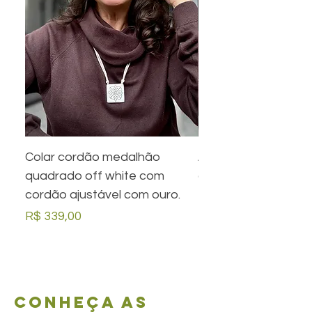
Colar cordão medalhão
Anel preto retangula
quadrado off white com
com desenho em ou
cordão ajustável com ouro.
Preço
R$ 279,00
Preço
R$ 339,00
Conheça as