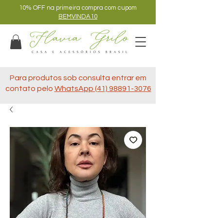
10% OFF na primeira compra com cupom
BEMVINDA10
Para produtos sob consulta entrar em
contato pelo
WhatsApp (41) 98891-3076