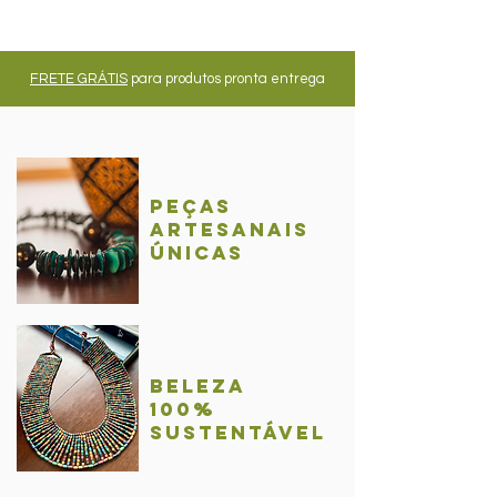
FRETE GRÁTIS
para produtos pronta entrega
Peças
Artesanais
únicas
BelezA
100%
sustentável