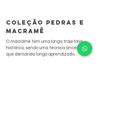
COLEÇÃO PEDRAS E
MACRAMÊ
O macramê tem uma longa trajetória
histórica, sendo uma técnica ancestral
que demanda longo aprendizado.
São peças feitas à mão, ponto por ponto.
A sua junção às biojoias resgata
tradições culturais, contando sua história
através das peças.
Nossas peças aliam o bordado aos
cristais, que são costurados nele,
resultando em belos anéis, colares e
brincos.