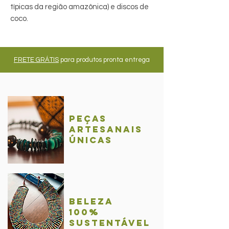
típicas da região amazônica) e discos de
coco.
FRETE GRÁTIS
para produtos pronta entrega
Peças
Artesanais
únicas
BelezA
100%
sustentável