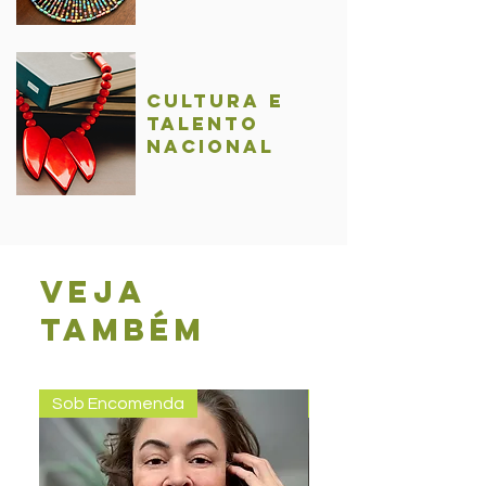
Cultura e
talentO
nacional
Veja
também
Sob Encomenda
Pronta entrega