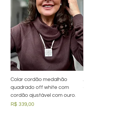
Colar cordão medalhão
Anel preto retangula
quadrado off white com
com desenho em ou
cordão ajustável com ouro.
Preço
R$ 279,00
Preço
R$ 339,00