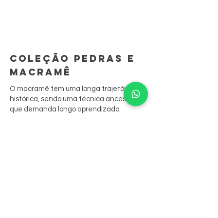
COLEÇÃO PEDRAS E
MACRAMÊ
O macramê tem uma longa trajetória
histórica, sendo uma técnica ancestral
que demanda longo aprendizado.
São peças feitas à mão, ponto por ponto.
A sua junção às biojoias resgata
tradições culturais, contando sua história
através das peças.
Nossas peças aliam o bordado aos
cristais, que são costurados nele,
resultando em belos anéis, colares e