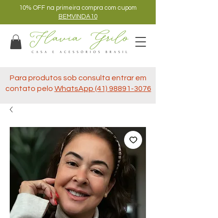
10% OFF na primeira compra com cupom
BEMVINDA10
Para produtos sob consulta entrar em
contato pelo
WhatsApp (41) 98891-3076