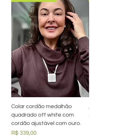
Colar cordão medalhão
Anel preto retangula
quadrado off white com
com desenho em ou
cordão ajustável com ouro.
Preço
R$ 279,00
Preço
R$ 339,00