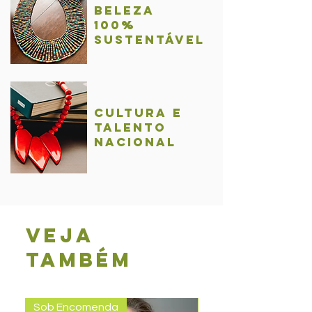
BelezA
100%
sustentável
Cultura e
talentO
nacional
Veja
também
Sob Encomenda
Pronta entrega