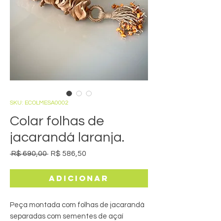
SKU: ECOLMESA0002
Colar folhas de
jacarandá laranja.
Preço
Preço
 R$ 690,00 
R$ 586,50
normal
promocional
Adicionar
Peça montada com folhas de jacarandá
separadas com sementes de açaí