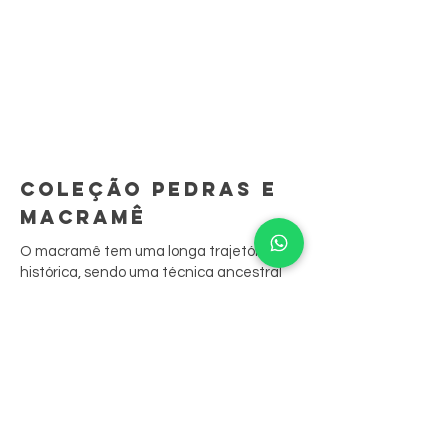
COLEÇÃO PEDRAS E
MACRAMÊ
O macramê tem uma longa trajetória
histórica, sendo uma técnica ancestral
que demanda longo aprendizado.
São peças feitas à mão, ponto por ponto.
A sua junção às biojoias resgata
tradições culturais, contando sua história
através das peças.