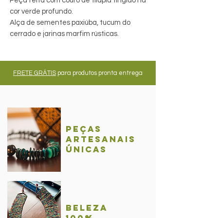
Peça feita com couro de tilápia tingido na
cor verde profundo.
Alça de sementes paxiúba, tucum do
cerrado e jarinas marfim rústicas.
FRETE GRÁTIS
para produtos pronta entrega
Peças
Artesanais
únicas
BelezA
100%