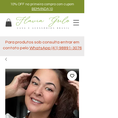
10% OFF na primeira compra com cupom
BEMVINDA10
Para produtos sob consulta entrar em
contato pelo
WhatsApp (41) 98891-3076