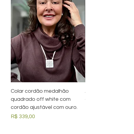
Colar cordão medalhão
Anel preto retangula
quadrado off white com
com desenho em ou
cordão ajustável com ouro.
Preço
R$ 279,00
Preço
R$ 339,00