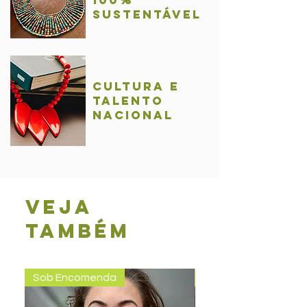
sustentável
Cultura e
talentO
nacional
Veja
também
Sob Encomenda
Pronta entrega