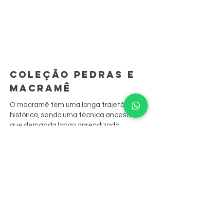
COLEÇÃO PEDRAS E
MACRAMÊ
O macramê tem uma longa trajetória
histórica, sendo uma técnica ancestral
que demanda longo aprendizado.
São peças feitas à mão, ponto por ponto.
A sua junção às biojoias resgata
tradições culturais, contando sua história
através das peças.
Nossas peças aliam o bordado aos
cristais, que são costurados nele,