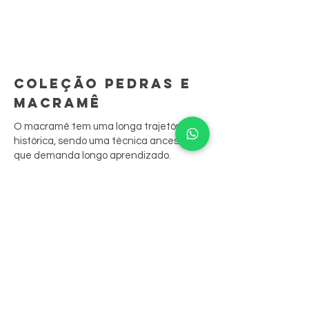
COLEÇÃO PEDRAS E
MACRAMÊ
O macramê tem uma longa trajetória
histórica, sendo uma técnica ancestral
que demanda longo aprendizado.
São peças feitas à mão, ponto por ponto.
A sua junção às biojoias resgata
tradições culturais, contando sua história
através das peças.
Nossas peças aliam o bordado aos
cristais, que são costurados nele,
resultando em belos anéis, colares e