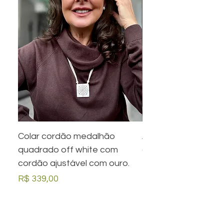
Colar cordão medalhão
Anel preto retangula
quadrado off white com
com desenho em ou
cordão ajustável com ouro.
Preço
R$ 279,00
Preço
R$ 339,00