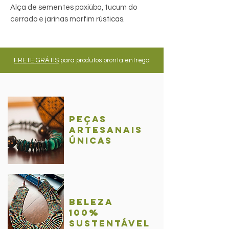
Alça de sementes paxiúba, tucum do
cerrado e jarinas marfim rústicas.
FRETE GRÁTIS
para produtos pronta entrega
Peças
Artesanais
únicas
BelezA
100%
sustentável