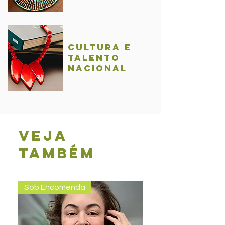
Cultura e
talentO
nacional
Veja
também
Sob Encomenda
Pronta entrega