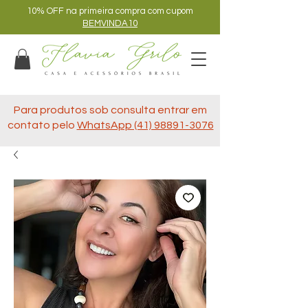
10% OFF na primeira compra com cupom
BEMVINDA10
Para produtos sob consulta entrar em
contato pelo
WhatsApp (41) 98891-3076