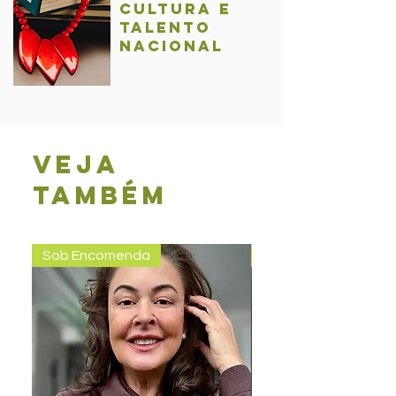
Cultura e
talentO
nacional
Veja
também
Sob Encomenda
Pronta entrega