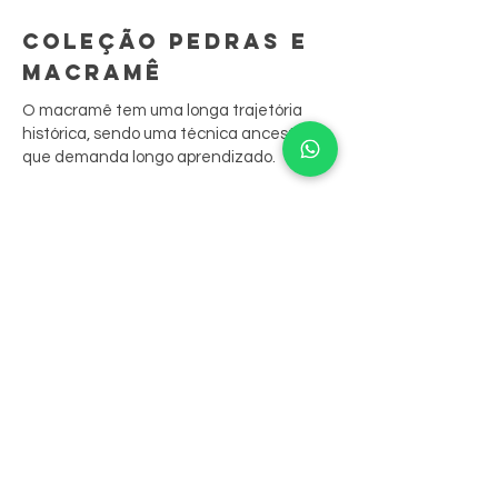
COLEÇÃO PEDRAS E
MACRAMÊ
O macramê tem uma longa trajetória
histórica, sendo uma técnica ancestral
que demanda longo aprendizado.
São peças feitas à mão, ponto por ponto.
A sua junção às biojoias resgata
tradições culturais, contando sua história
através das peças.
Nossas peças aliam o bordado aos
cristais, que são costurados nele,
resultando em belos anéis, colares e
brincos.
Além da beleza estrutural cristalina de
cada uma das pedras, essa coleção inclui