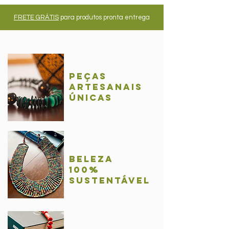
FRETE GRÁTIS
para produtos pronta entrega
Peças
Artesanais
únicas
BelezA
100%
sustentável