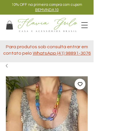
10% OFF na primeira compra com cupom
BEMVINDA10
Para produtos sob consulta entrar em
contato pelo
WhatsApp (41) 98891-3076