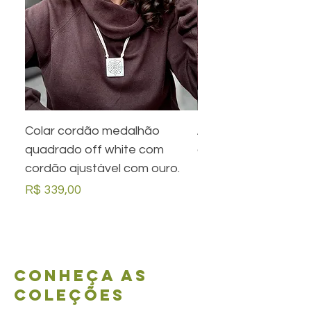
Colar cordão medalhão
Anel preto retangula
quadrado off white com
com desenho em ou
cordão ajustável com ouro.
Preço
R$ 279,00
Preço
R$ 339,00
Conheça as
coleções