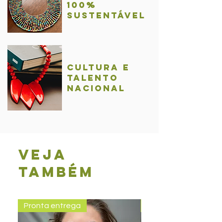
100%
sustentável
Cultura e
talentO
nacional
Veja
também
Pronta entrega
Pronta entrega