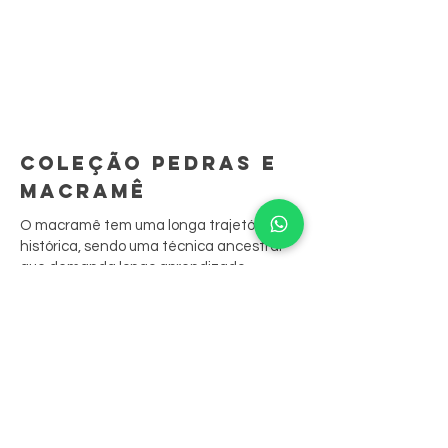
COLEÇÃO PEDRAS E
MACRAMÊ
O macramê tem uma longa trajetória
histórica, sendo uma técnica ancestral
que demanda longo aprendizado.
São peças feitas à mão, ponto por ponto.
A sua junção às biojoias resgata
tradições culturais, contando sua história
através das peças.
Nossas peças aliam o bordado aos