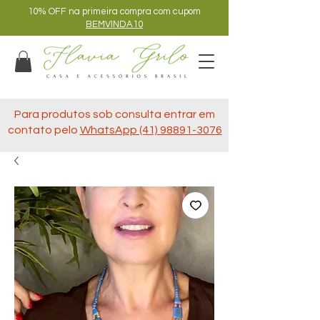
10% OFF na primeira compra com cupom
BEMVINDA10
Para produtos sob consulta entrar em
contato pelo
WhatsApp (41) 98891-3076