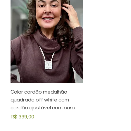
Colar cordão medalhão
Anel preto retangula
quadrado off white com
com desenho em ou
cordão ajustável com ouro.
Preço
R$ 279,00
Preço
R$ 339,00