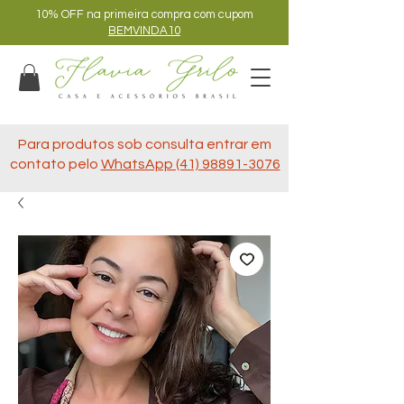
10% OFF na primeira compra com cupom
BEMVINDA10
Para produtos sob consulta entrar em
contato pelo
WhatsApp (41) 98891-3076