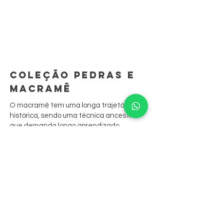
COLEÇÃO PEDRAS E
MACRAMÊ
O macramê tem uma longa trajetória
histórica, sendo uma técnica ancestral
que demanda longo aprendizado.
São peças feitas à mão, ponto por ponto.
A sua junção às biojoias resgata
tradições culturais, contando sua história
através das peças.
Nossas peças aliam o bordado aos
cristais, que são costurados nele,