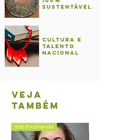
100%
sustentável
Cultura e
talentO
nacional
Veja
também
Sob Encomenda
Pronta entrega