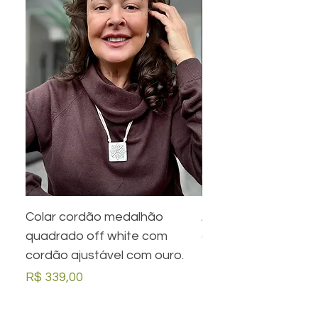
Colar cordão medalhão
Anel preto retangula
quadrado off white com
com desenho em ou
cordão ajustável com ouro.
Preço
R$ 279,00
Preço
R$ 339,00