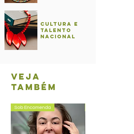
Cultura e
talentO
nacional
Veja
também
Sob Encomenda
Pronta entrega