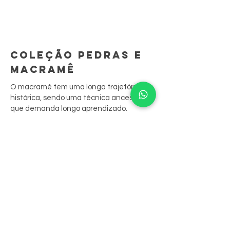
COLEÇÃO PEDRAS E
MACRAMÊ
O macramê tem uma longa trajetória
histórica, sendo uma técnica ancestral
que demanda longo aprendizado.
São peças feitas à mão, ponto por ponto.
A sua junção às biojoias resgata
tradições culturais, contando sua história
através das peças.
Nossas peças aliam o bordado aos
cristais, que são costurados nele,
resultando em belos anéis, colares e
brincos.