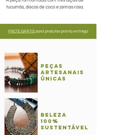
A peça foi montada com três alças de
tucumãs, discos de coco e jarinas rosa.
FRETE GRÁTIS
para produtos pronta entrega
Peças
Artesanais
únicas
BelezA
100%
sustentável