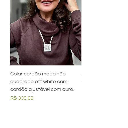
Colar cordão medalhão
Anel preto retangula
quadrado off white com
com desenho em ou
cordão ajustável com ouro.
Preço
R$ 279,00
Preço
R$ 339,00