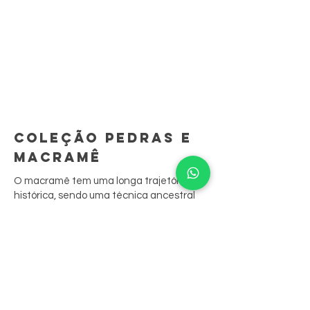
COLEÇÃO PEDRAS E
MACRAMÊ
O macramê tem uma longa trajetória
histórica, sendo uma técnica ancestral
que demanda longo aprendizado.
São peças feitas à mão, ponto por ponto.
A sua junção às biojoias resgata
tradições culturais, contando sua história
através das peças.