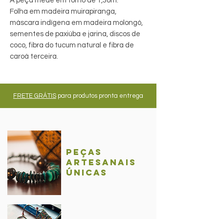
A peça mede em torno de 1,30m.
Folha em madeira muirapiranga,
máscara indígena em madeira molongó,
sementes de paxiúba e jarina, discos de
coco, fibra do tucum natural e fibra de
caroá terceira.
FRETE GRÁTIS
para produtos pronta entrega
Peças
Artesanais
únicas