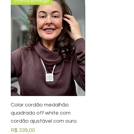
Pronta entrega
Pronta entrega
Colar cordão medalhão
Anel preto retangula
quadrado off white com
com desenho em ou
cordão ajustável com ouro.
Preço
R$ 279,00
Preço
R$ 339,00