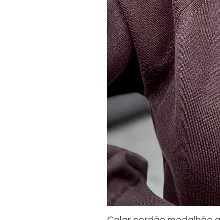
Colar cordão medalhão q