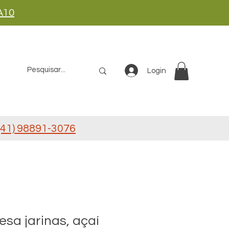
A10
Login
41) 98891-3076
sa jarinas, açaí