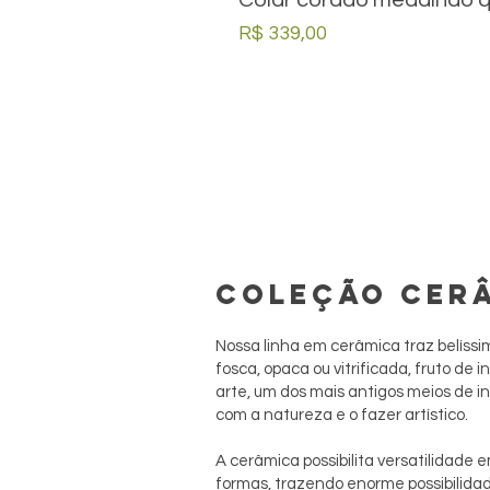
Preço
R$ 339,00
COLEÇÃO CER
Nossa linha em cerâmica traz belís
fosca, opaca ou vitrificada, fruto de
arte, um dos mais antigos meios de 
com a natureza e o fazer artístico.
A cerâmica possibilita versatilidade e
formas, trazendo enorme possibilidade