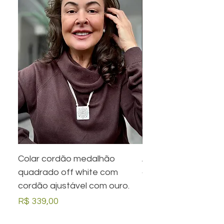
Colar cordão medalhão
Anel preto retangula
quadrado off white com
com desenho em ou
cordão ajustável com ouro.
Preço
R$ 279,00
Preço
R$ 339,00