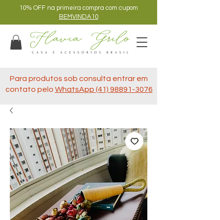
10% OFF na primeira compra com cupom
BEMVINDA10
Para produtos sob consulta entrar em
contato pelo
WhatsApp (41) 98891-3076