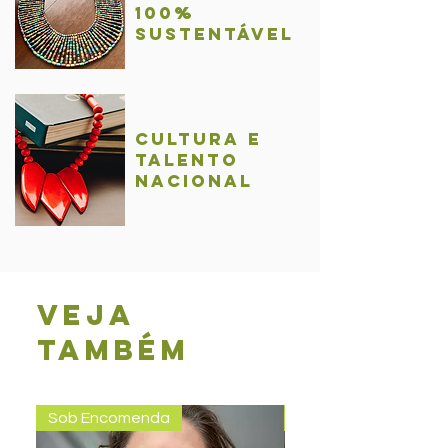
100%
sustentável
Cultura e
talentO
nacional
Veja
também
Sob Encomenda
Pronta entrega