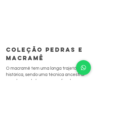
COLEÇÃO PEDRAS E
MACRAMÊ
O macramê tem uma longa trajetória
histórica, sendo uma técnica ancestral
que demanda longo aprendizado.
São peças feitas à mão, ponto por ponto.
A sua junção às biojoias resgata
tradições culturais, contando sua história
através das peças.
Nossas peças aliam o bordado aos