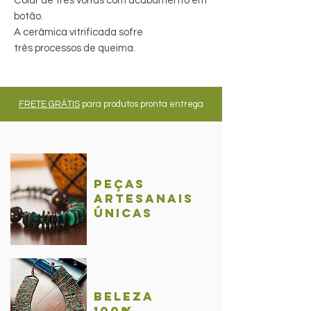
Colar de três voltas com acabamento em
botão.
A cerâmica vitrificada sofre
três processos de queima.
FRETE GRÁTIS
para produtos pronta entrega
Peças
Artesanais
únicas
BelezA
100%