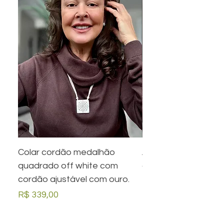
Colar cordão medalhão
Anel preto retangula
quadrado off white com
com desenho em ou
cordão ajustável com ouro.
Preço
R$ 279,00
Preço
R$ 339,00