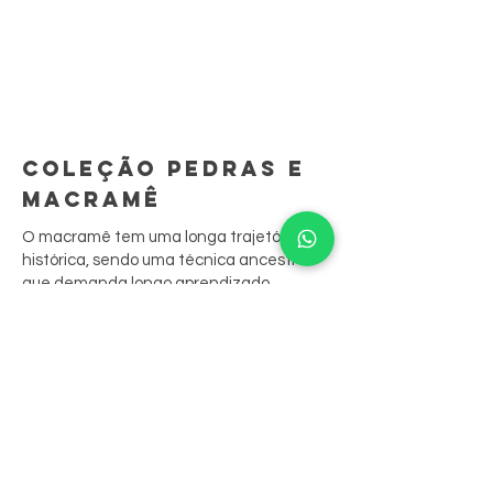
COLEÇÃO PEDRAS E
MACRAMÊ
O macramê tem uma longa trajetória
histórica, sendo uma técnica ancestral
que demanda longo aprendizado.
São peças feitas à mão, ponto por ponto.
A sua junção às biojoias resgata
tradições culturais, contando sua história
através das peças.
Nossas peças aliam o bordado aos
cristais, que são costurados nele,