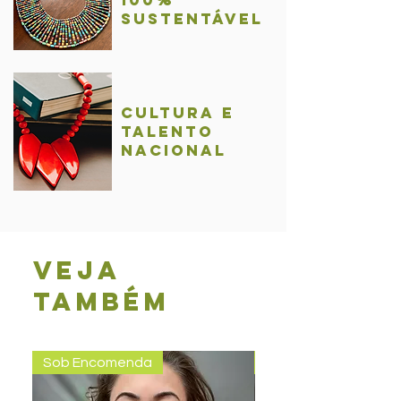
sustentável
Cultura e
talentO
nacional
Veja
também
Sob Encomenda
Pronta entrega