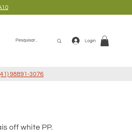
A10
Login
41) 98891-3076
is off white PP.