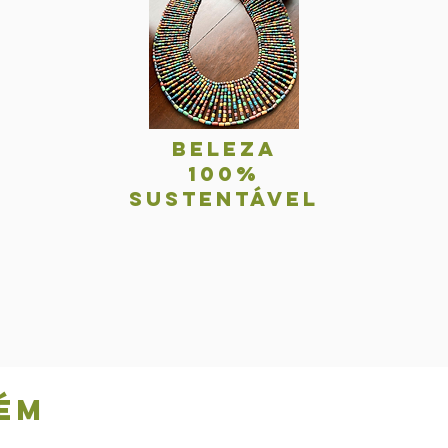
BelezA
100%
sustentável
ém