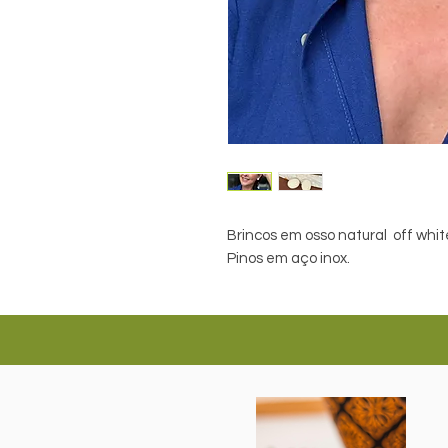
Brincos em osso natural off whit
Pinos em aço inox.