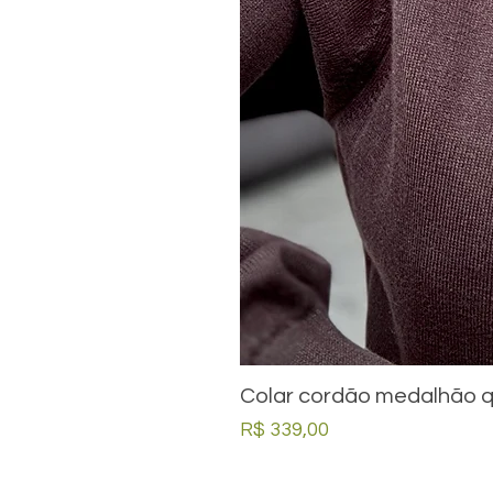
Colar cordão medalhão q
Preço
R$ 339,00