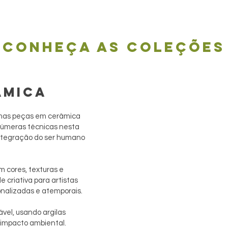
Conheça as coleções
ÂMICA
simas peças em cerâmica
 inúmeras técnicas nesta
integração do ser humano
m cores, texturas e
 criativa para artistas
onalizadas e atemporais.
vel, usando argilas
 impacto ambiental.