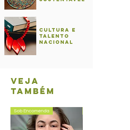
Cultura e
talentO
nacional
Veja
também
Sob Encomenda
Pronta entrega