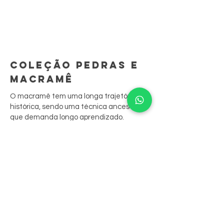
COLEÇÃO PEDRAS E
MACRAMÊ
O macramê tem uma longa trajetória
histórica, sendo uma técnica ancestral
que demanda longo aprendizado.
São peças feitas à mão, ponto por ponto.
A sua junção às biojoias resgata
tradições culturais, contando sua história
através das peças.
Nossas peças aliam o bordado aos
cristais, que são costurados nele,
resultando em belos anéis, colares e