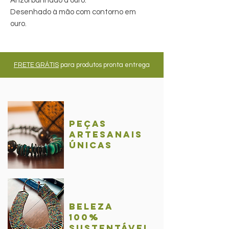
Anzol banhado a ouro.
Desenhado à mão com contorno em
ouro.
FRETE GRÁTIS
para produtos pronta entrega
Peças
Artesanais
únicas
BelezA
100%
sustentável