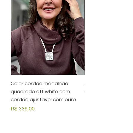
Colar cordão medalhão
Anel preto retangula
quadrado off white com
com desenho em ou
cordão ajustável com ouro.
Preço
R$ 279,00
Preço
R$ 339,00