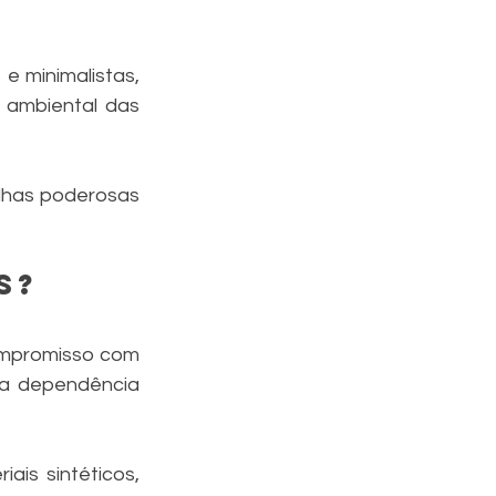
e minimalistas, 
 ambiental das 
lhas poderosas 
s?
ompromisso com 
 a dependência 
is sintéticos, 