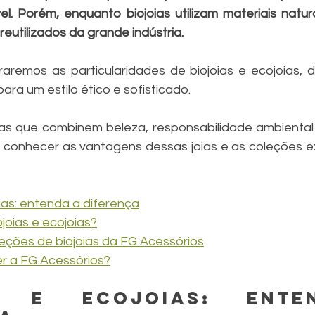
. Porém, enquanto biojoias utilizam materiais naturai
utilizados da grande indústria.
raremos as particularidades de biojoias e ecojoias, 
para um estilo ético e sofisticado.
s que combinem beleza, responsabilidade ambiental e
 conhecer as vantagens dessas joias e as coleções ex
oias: entenda a diferença
joias e ecojoias?
eções de biojoias da FG Acessórios
er a FG Acessórios?
as e ecojoias: ente