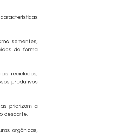
racterísticas 
como sementes, 
hidos de forma 
s reciclados, 
sos produtivos 
s priorizam a 
o descarte.
ras orgânicas, 