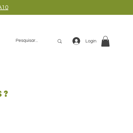
A10
Login
s?