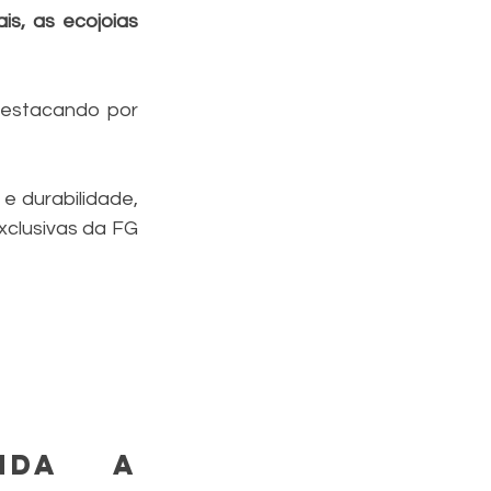
s, as ecojoias 
destacando por 
 durabilidade, 
clusivas da FG 
nda a 