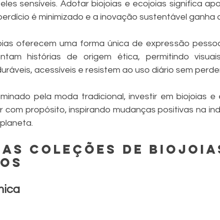
les sensíveis. Adotar biojoias e ecojoias significa ap
sperdício é minimizado e a inovação sustentável ganha
joias oferecem uma forma única de expressão pessoa
ontam histórias de origem ética, permitindo visuai
uráveis, acessíveis e resistem ao uso diário sem perde
nado pela moda tradicional, investir em biojoias e 
 com propósito, inspirando mudanças positivas na ind
planeta.
as coleções de biojoias
ios
mica