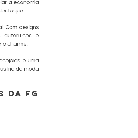
oiar a economia 
 destaque.
l. Com designs 
s autênticos e 
r o charme.
ecojoias é uma 
ústria da moda 
 da FG 