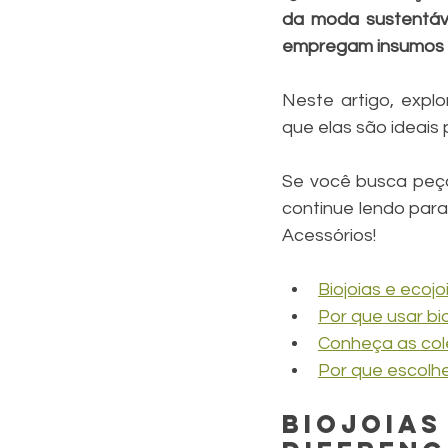
da moda sustentável
empregam insumos re
Neste artigo, explo
que elas são ideais 
Se você busca peça
continue lendo para
Acessórios!
Biojoias e ecoj
Por que usar bio
Conheça as col
Por que escolh
Biojoi