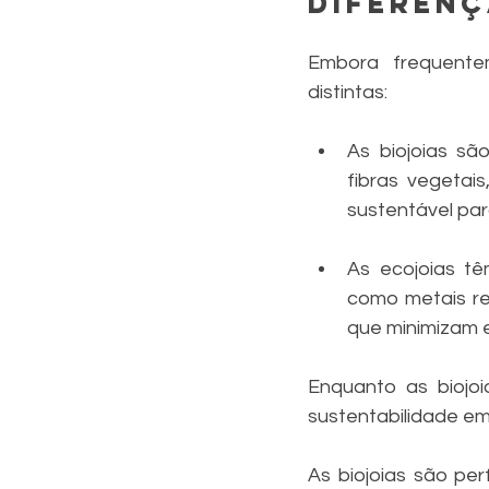
diferen
Embora frequentem
distintas: 
As biojoias sã
fibras vegetai
sustentável par
As ecojoias tê
como metais re
que minimizam 
Enquanto as biojo
sustentabilidade em
As biojoias são per