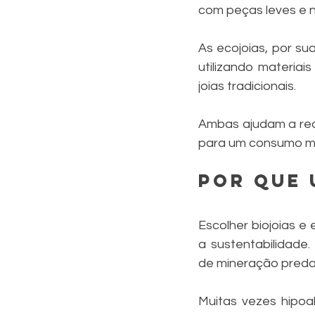
com peças leves e n
As ecojoias, por sua
utilizando materia
joias tradicionais.
Ambas ajudam a redu
para um consumo ma
Por que 
Escolher biojoias e
a sustentabilidade
de mineração predat
Muitas vezes hipoal