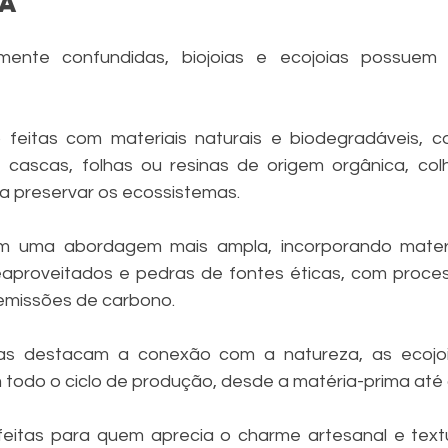
ça
ente confundidas, biojoias e ecojoias possuem ca
o feitas com materiais naturais e biodegradáveis, 
s, cascas, folhas ou resinas de origem orgânica, col
a preservar os ecossistemas.
m uma abordagem mais ampla, incorporando materiai
aproveitados e pedras de fontes éticas, com proces
emissões de carbono.
ias destacam a conexão com a natureza, as ecojoia
 todo o ciclo de produção, desde a matéria-prima até 
feitas para quem aprecia o charme artesanal e textu