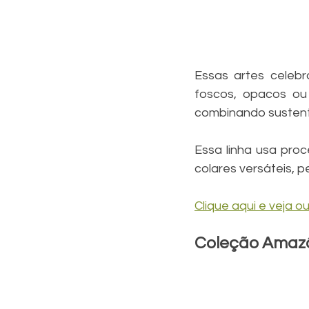
Essas artes celeb
foscos, opacos ou 
combinando sustent
Essa linha usa proc
colares versáteis, 
Clique aqui e veja 
Coleção Amaz