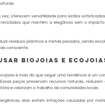
aturais.
 vez, oferecem versatilidade para estilos sofisticados 
is reciclados que mantêm a elegância sem o impacto
zir resíduos plásticos e metais pesados, sendo esco
is consciente.
usar biojoias e ecojoia
 ecojoias é mais do que seguir uma tendência: é um c
. Essas peças preservam recursos naturais, reduzem
ória e valorizam o trabalho de comunidades locais.
ergênicas, elas evitam irritações causadas por materia