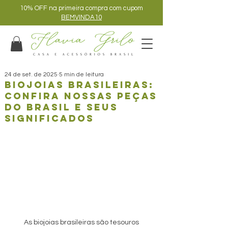
10% OFF na primeira compra com cupom
BEMVINDA10
24 de set. de 2025
5 min de leitura
Biojoias Brasileiras:
confira nossas peças
do brasil e seus
significados
As biojoias brasileiras são tesouros 