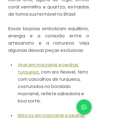
coral vermelho e quartzo, extraídas 
de forma sustentável no Brasil.
Essas biojoias simbolizam equilíbrio, 
energia e a conexão entre o 
artesanato e a natureza. Veja 
algumas dessas peças exclusivas:
Anel em macramê e pedras 
turquesa
: 
 com aro flexível, feito 
com cascalhos de turquesa, 
costurados no bordado 
macramê, reflete sabedoria e 
boa sorte;
Brincos em macramê e pedras 
ágata de fogo
: feitos com 
cascalhos de ágata de fogo, 