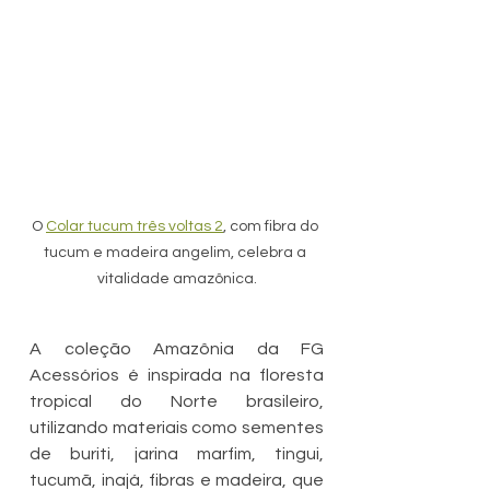
O 
Colar tucum três voltas 2
, com fibra do 
tucum e madeira angelim, celebra a 
vitalidade amazônica.
A coleção Amazônia da FG 
Acessórios é inspirada na floresta 
tropical do Norte brasileiro, 
utilizando materiais como sementes 
de buriti, jarina marfim, tingui, 
tucumã, inajá, fibras e madeira, que 