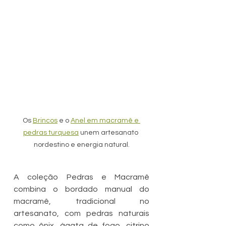
Os 
Brincos
 e o 
Anel em macramê e 
pedras turquesa
 unem artesanato 
nordestino e energia natural.
A coleção Pedras e Macramê 
combina o bordado manual do 
macramê, tradicional no 
artesanato, com pedras naturais 
como ônix, ágata de fogo, citrino 